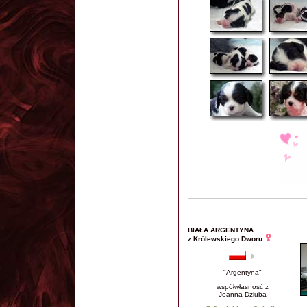
BIAŁA ARGENTYNA
z Królewskiego Dworu
"Argentyna"
współwłasność z
Joanna Dziuba