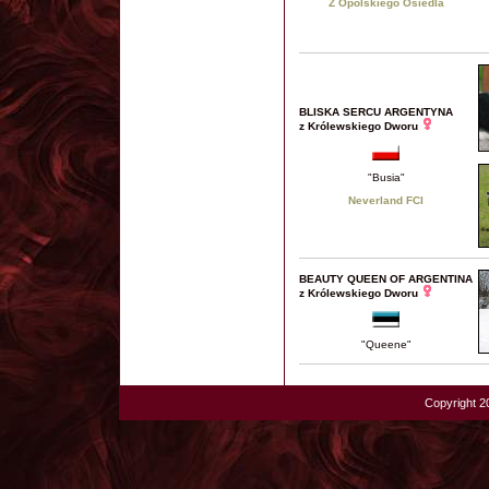
Z Opolskiego Osiedla
BLISKA SERCU ARGENTYNA
z Królewskiego Dworu
"Busia"
Neverland FCI
BEAUTY QUEEN OF ARGENTINA
z Królewskiego Dworu
"Queene"
Copyright 