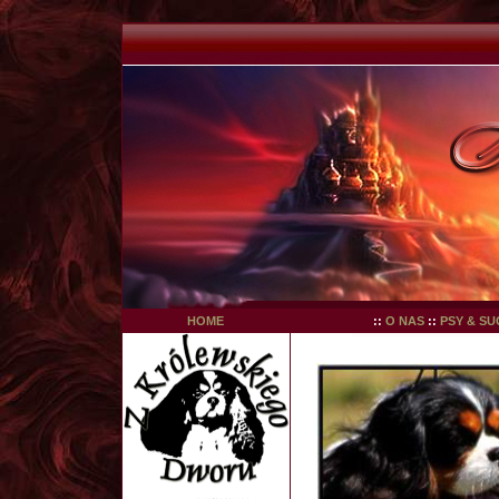
HOME
::
O NAS
::
PSY & SU